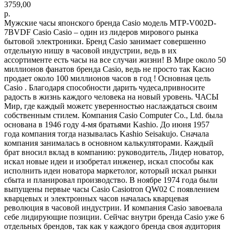
3759,00
р.
Мужские часы японского бренда Casio модель MTP-V002D-
7BVDF Casio Casio – один из лидеров мирового рынка
бытовой электроники. Бренд Casio занимает совершенно
отдельную нишу в часовой индустрии, ведь в их
ассортименте есть часы на все случаи жизни! В Мире около 50
миллионов фанатов бренда Casio, ведь не просто так Касио
продает около 100 миллионов часов в год ! Основная цель
Casio . Благодаря способности дарить чудеса,привносите
радость в жизнь каждого человека на новый уровень. ЧАСЫ
Мир, где каждый можетс уверенностью наслаждаться своим
собственным стилем. Компания Casio Computer Co., Ltd. была
основана в 1946 году 4-мя братьями Kashio. До июня 1957
года компания тогда называлась Kashio Seisakujo. Сначала
компания занималась в основном калькуляторами. Каждый
брат вносил вклад в компанию: руководитель, Лидер новатор,
искал новые идеи и изобретал инженер, искал способы как
исполнить идеи новатора маркетолог, который искал рынки
сбыта и планировал производство. В ноябре 1974 года были
выпущены первые часы Casio Casiotron QW02 С появлением
кварцевых и электронных часов началась кварцевая
революция в часовой индустрии. И компания Casio завоевала
себе лидирующие позиции. Сейчас внутри бренда Casio уже 6
отдельных брендов, так как у каждого бренда своя аудитория