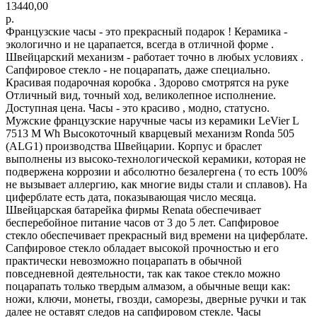
13440,00
р.
Французские часы - это прекрасный подарок ! Керамика -
экологично и не царапается, всегда в отличной форме .
Швейцарский механизм - работает точно в любых условиях .
Сапфировое стекло - не поцарапать, даже специально.
Красивая подарочная коробка . Здорово смотрятся на руке
Отличный вид, точный ход, великолепное исполнение.
Доступная цена. Часы - это красиво , модно, статусно.
Мужские французские наручные часы из керамики LeVier L
7513 M Wh Высокоточный кварцевый механизм Ronda 505
(ALG1) производства Швейцарии. Корпус и браслет
выполнены из высоко-технологической керамики, которая не
подвержена коррозии и абсолютно безалергена ( то есть 100%
не вызывает аллергию, как многие виды стали и сплавов). На
циферблате есть дата, показывающая число месяца.
Швейцарская батарейка фирмы Renata обеспечивает
бесперебойное питание часов от 3 до 5 лет. Сапфировое
стекло обеспечивает прекрасный вид времени на циферблате.
Сапфировое стекло обладает высокой прочностью и его
практически невозможно поцарапать в обычной
повседневной деятельности, так как такое стекло можно
поцарапать только твердым алмазом, а обычные вещи как:
ножи, ключи, монеты, гвозди, саморезы, дверные ручки и так
далее не оставят следов на сапфировом стекле. Часы