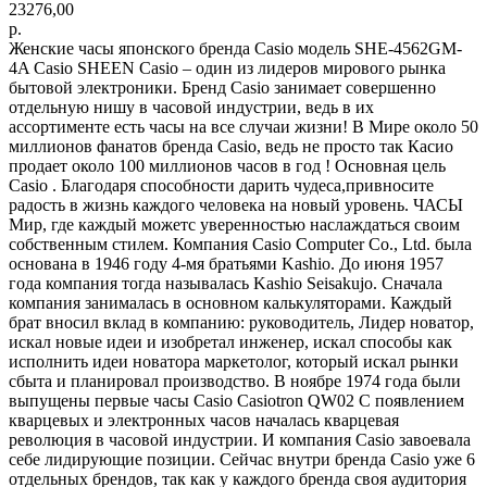
23276,00
р.
Женские часы японского бренда Casio модель SHE-4562GM-
4A Casio SHEEN Casio – один из лидеров мирового рынка
бытовой электроники. Бренд Casio занимает совершенно
отдельную нишу в часовой индустрии, ведь в их
ассортименте есть часы на все случаи жизни! В Мире около 50
миллионов фанатов бренда Casio, ведь не просто так Касио
продает около 100 миллионов часов в год ! Основная цель
Casio . Благодаря способности дарить чудеса,привносите
радость в жизнь каждого человека на новый уровень. ЧАСЫ
Мир, где каждый можетс уверенностью наслаждаться своим
собственным стилем. Компания Casio Computer Co., Ltd. была
основана в 1946 году 4-мя братьями Kashio. До июня 1957
года компания тогда называлась Kashio Seisakujo. Сначала
компания занималась в основном калькуляторами. Каждый
брат вносил вклад в компанию: руководитель, Лидер новатор,
искал новые идеи и изобретал инженер, искал способы как
исполнить идеи новатора маркетолог, который искал рынки
сбыта и планировал производство. В ноябре 1974 года были
выпущены первые часы Casio Casiotron QW02 С появлением
кварцевых и электронных часов началась кварцевая
революция в часовой индустрии. И компания Casio завоевала
себе лидирующие позиции. Сейчас внутри бренда Casio уже 6
отдельных брендов, так как у каждого бренда своя аудитория