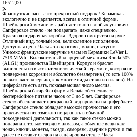
16512,00
р.
Французские часы - это прекрасный подарок ! Керамика -
экологично и не царапается, всегда в отличной форме .
Швейцарский механизм - работает точно в любых условиях .
Сапфировое стекло - не поцарапать, даже специально.
Красивая подарочная коробка . Здорово смотрятся на руке
Отличный вид, точный ход, великолепное исполнение.
Доступная цена. Часы - это красиво , модно, статусно.
Унисекс французские наручные часы из Керамики LeVier L
7519 M Wh . Высокоточный кварцевый механизм Ronda 505
(ALG1) производства Швейцарии. Корпус и браслет
выполнены из высоко-технологической керамики, которая не
подвержена коррозии и абсолютно безалергена ( то есть 100%
не вызывает аллергию, как многие виды стали и сплавов). На
циферблате есть дата, показывающая число месяца.
Швейцарская батарейка фирмы Renata обеспечивает
бесперебойное питание часов от 3 до 5 лет. Сапфировое
стекло обеспечивает прекрасный вид времени на циферблате.
Сапфировое стекло обладает высокой прочностью и его
практически невозможно поцарапать в обычной
повседневной деятельности, так как такое стекло можно
поцарапать только твердым алмазом, а обычные вещи как:
ножи, ключи, монеты, гвозди, саморезы, дверные ручки и так
далее не оставят следов на сапфировом стекле. Часы