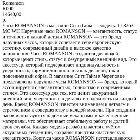
Romanson
R000
14640,00
р.
Часы ROMANSON в магазине СитиТайм — модель: TL8263
MC WH Наручные часы ROMANSON — элегантность, статус
и точность в каждой детали ROMANSON — это бренд
наручных часов, который сочетает в себе европейскую
эстетику, современный дизайн и высокое качество
исполнения. Часы ROMANSON создаются для людей,
которые ценят стиль, статус и безупречный внешний вид. Это
аксессуар, который подчёркивает индивидуальность и
уверенность, гармонично дополняя как деловой, так и
повседневный образ. В магазине СитиТайм в Череповце
представлены наручные часы ROMANSON — бренд, который
ассоциируется с элегантностью, точностью и современным
стилем. Это аксессуар для тех, кто ценит аккуратный
внешний вид, уверенность в деталях и надёжность на каждый
день. Бренд ROMANSON известен вниманием к деталям и
стремлением к совершенству в каждой модели. При создании
часов используются надёжные механизмы и качественные
материалы, что обеспечивает стабильную работу и долгий
срок службы. Каждая модель разрабатывается с учётом
актуальных тенденций, сохраняя при этом классическую
элегантность. Корпуса часов ROMANSON изготавливаются