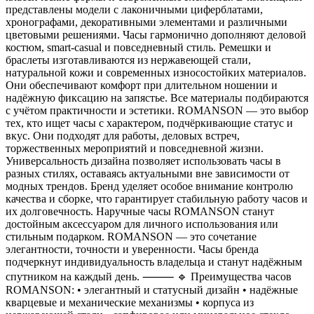
представлены модели с лаконичными циферблатами,
хронографами, декоративными элементами и различными
цветовыми решениями. Часы гармонично дополняют деловой
костюм, smart-casual и повседневный стиль. Ремешки и
браслеты изготавливаются из нержавеющей стали,
натуральной кожи и современных износостойких материалов.
Они обеспечивают комфорт при длительном ношении и
надёжную фиксацию на запястье. Все материалы подбираются
с учётом практичности и эстетики. ROMANSON — это выбор
тех, кто ищет часы с характером, подчёркивающие статус и
вкус. Они подходят для работы, деловых встреч,
торжественных мероприятий и повседневной жизни.
Универсальность дизайна позволяет использовать часы в
разных стилях, оставаясь актуальными вне зависимости от
модных трендов. Бренд уделяет особое внимание контролю
качества и сборке, что гарантирует стабильную работу часов и
их долговечность. Наручные часы ROMANSON станут
достойным аксессуаром для личного использования или
стильным подарком. ROMANSON — это сочетание
элегантности, точности и уверенности. Часы бренда
подчеркнут индивидуальность владельца и станут надёжным
спутником на каждый день. ⸻ 🔹 Преимущества часов
ROMANSON: • элегантный и статусный дизайн • надёжные
кварцевые и механические механизмы • корпуса из