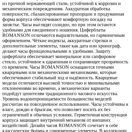
из прочной нержавеющей стали, устойчивой к коррозии и
механическим повреждениям. Аккуратная обработка
поверхности, сбалансированные пропорции и продуманная
форма корпуса обеспечивают комфортную посадку на
запястье. Часы выглядят солидно, но при этом остаются
удобными для ежедневного ношения. Циферблаты
ROMANSON отличаются выразительным, но гармоничным
оформлением. Чёткие индексы, аккуратные стрелки и
дополнительные элементы, такие как дата или хронограф,
делают часы функциональными и удобными. Защиту
циферблата обеспечивает минеральное или сапфировое
стекло, устойчивое к царапинам и сохраняющее прозрачность
со временем. Часы ROMANSON оснащаются точными
кварцевыми или механическими механизмами, которые
обеспечивают стабильный ход и надёжность. Кварцевые
модели отличаются высокой точностью и минимальными
отклонениями во времени, а механические варианты
подойдут ценителям традиционного часового искусства.
Уровень водонепроницаемости большинства моделей
рассчитан на повседневное использование. Часы устойчивы к
влаге, дождю и брызгам, что позволяет носить их без
ограничений в обычных условиях. Герметичная конструкция
корпуса защищает внутренний механизм от внешних
воздействий. Дизайн часов ROMANSON сочетает в себе
классические формы и современные элементы. В коллекциях