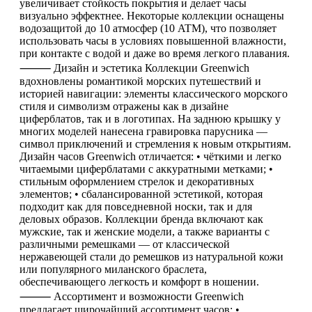
увеличивает стойкость покрытия и делает часы
визуально эффектнее. Некоторые коллекции оснащены
водозащитой до 10 атмосфер (10 ATM), что позволяет
использовать часы в условиях повышенной влажности,
при контакте с водой и даже во время легкого плавания.
⸻ Дизайн и эстетика Коллекции Greenwich
вдохновлены романтикой морских путешествий и
историей навигации: элементы классического морского
стиля и символизм отражены как в дизайне
циферблатов, так и в логотипах. На заднюю крышку у
многих моделей нанесена гравировка парусника —
символ приключений и стремления к новым открытиям.
Дизайн часов Greenwich отличается: • чёткими и легко
читаемыми циферблатами с аккуратными метками; •
стильным оформлением стрелок и декоративных
элементов; • сбалансированной эстетикой, которая
подходит как для повседневной носки, так и для
деловых образов. Коллекции бренда включают как
мужские, так и женские модели, а также варианты с
различными ремешками — от классической
нержавеющей стали до ремешков из натуральной кожи
или популярного миланского браслета,
обеспечивающего легкость и комфорт в ношении.
⸻ Ассортимент и возможности Greenwich
предлагает широчайший ассортимент часов: •