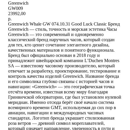
Greenwich
GW009
23992,00
р.
Greenwich Whale GW 074.10.31 Good Luck Classic Бренд
Greenwich — стиль, точность и морская эстетика Часы
Greenwich — это современный и одновременно
классический бренд наручных часов, который создан
для тех, кто ценит сочетание элегантного дизайна,
качественных материалов и понятного функционала.
Бренд был официально основан в 2018 году и
принадлежит швейцарской компании L’Duchen Montres
SA — известному часовому производителю, который
отвечает за разработку, проектирование, тестирование и
контроль качества изделий Greenwich. Название бренда
и его символика глубоко связаны с историей часов и
навигации: «Greenwich» — это географическая точка
отсчёта времени, известная всему миру благодаря
Гринвичской обсерватории, где был установлен нулевой
меридиан. Именно отсюда берёт своё начало система
всемирного времени GMT, используемая до сих пор в
авиации, навигации и международных часовых
стандартах. Логотип бренда украшает стилизованная
розa ветров — древний символ мореплавателей,
который означает направление, уверенность в пути и