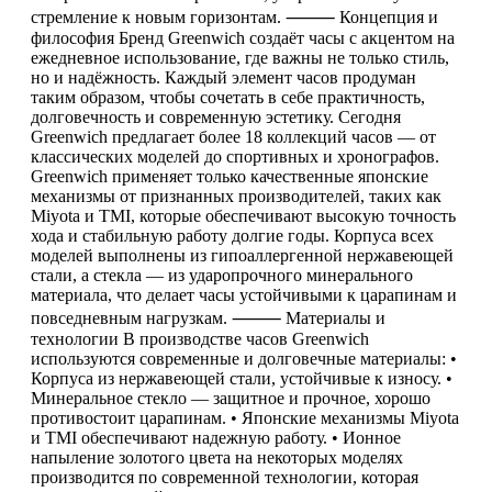
стремление к новым горизонтам. ⸻ Концепция и
философия Бренд Greenwich создаёт часы с акцентом на
ежедневное использование, где важны не только стиль,
но и надёжность. Каждый элемент часов продуман
таким образом, чтобы сочетать в себе практичность,
долговечность и современную эстетику. Сегодня
Greenwich предлагает более 18 коллекций часов — от
классических моделей до спортивных и хронографов.
Greenwich применяет только качественные японские
механизмы от признанных производителей, таких как
Miyota и TMI, которые обеспечивают высокую точность
хода и стабильную работу долгие годы. Корпуса всех
моделей выполнены из гипоаллергенной нержавеющей
стали, а стекла — из ударопрочного минерального
материала, что делает часы устойчивыми к царапинам и
повседневным нагрузкам. ⸻ Материалы и
технологии В производстве часов Greenwich
используются современные и долговечные материалы: •
Корпуса из нержавеющей стали, устойчивые к износу. •
Минеральное стекло — защитное и прочное, хорошо
противостоит царапинам. • Японские механизмы Miyota
и TMI обеспечивают надежную работу. • Ионное
напыление золотого цвета на некоторых моделях
производится по современной технологии, которая