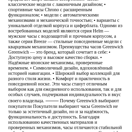
классические модели с лаконичным дизайном; •
спортивные часы Chrono с расширенным
функционалом; • модели с автоматическими
механизмами и механической точностью; • варианты с
уникальной отделкой корпуса и циферблата. Одними из
востребованных моделей являются серия Helm —
мужские часы с водозащитой и прочным корпусом, а
также серия Breeze — стильные повседневные модели с
кварцевым механизмом. Преимущества часов Greenwich
Greenwich — это бренд, который сочетает в себе: •
Доступную цену и высокое качество сборки. •
Надёжные японские механизмы, проверенные
временем. • Символичный дизайн, вдохновлённый
историей навигации. • Широкий выбор коллекций для
разного стиля жизни. • Комфорт и практичность в
повседневной носке. Эти часы станут отличным
выбором как для ежедневного использования, так и для
особых случаев, подчеркивая индивидуальность и вкус
своего владельца. ⸻ Почему Greenwich выбирают
покупатели Покупатели выбирают часы Greenwich не
только за эстетичный дизайн, но и за надёжность,
функциональность и доступность. Благодаря
использованию качественных материалов и
проверенных механизмов, часы отличаются стабильной