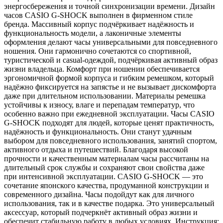
энергосбережения и точной синхронизации времени. Дизайн
часов CASIO G-SHOCK выполнен в фирменном стиле
бренда. Массивный корпус подчёркивает надёжность и
функциональность модели, а лаконичные элементы
оформления делают часы универсальными для повседневного
ношения. Они гармонично сочетаются со спортивной,
туристической и casual-одеждой, подчёркивая активный образ
жизни владельца. Комфорт при ношении обеспечивается
эргономичной формой корпуса и гибким ремешком, который
надёжно фиксируется на запястье и не вызывает дискомфорта
даже при длительном использовании. Материалы ремешка
устойчивы к износу, влаге и перепадам температур, что
особенно важно при ежедневной эксплуатации. Часы CASIO
G-SHOCK подходят для людей, которые ценят практичность,
надёжность и функциональность. Они станут удачным
выбором для повседневного использования, занятий спортом,
активного отдыха и путешествий. Благодаря высокой
прочности и качественным материалам часы рассчитаны на
длительный срок службы и сохраняют свои свойства даже
при интенсивной эксплуатации. CASIO G-SHOCK — это
сочетание японского качества, продуманной конструкции и
современного дизайна. Часы подойдут как для личного
использования, так и в качестве подарка. Это универсальный
аксессуар, который подчеркнёт активный образ жизни и
обеспечит стабильную работу в любых условиях. Инструкция: