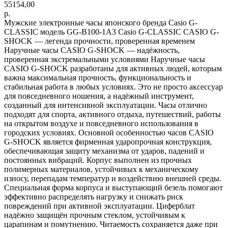
55154,00
р.
Мужские электронные часы японского бренда Casio G-
CLASSIC модель GG-B100-1A3 Casio G-CLASSIC CASIO G-
SHOCK — легенда прочности, проверенная временем
Наручные часы CASIO G-SHOCK — надёжность,
проверенная экстремальными условиями Наручные часы
CASIO G-SHOCK разработаны для активных людей, которым
важна максимальная прочность, функциональность и
стабильная работа в любых условиях. Это не просто аксессуар
для повседневного ношения, а надёжный инструмент,
созданный для интенсивной эксплуатации. Часы отлично
подходят для спорта, активного отдыха, путешествий, работы
на открытом воздухе и повседневного использования в
городских условиях. Основной особенностью часов CASIO
G-SHOCK является фирменная ударопрочная конструкция,
обеспечивающая защиту механизма от ударов, падений и
постоянных вибраций. Корпус выполнен из прочных
полимерных материалов, устойчивых к механическому
износу, перепадам температур и воздействию внешней среды.
Специальная форма корпуса и выступающий безель помогают
эффективно распределять нагрузку и снижать риск
повреждений при активной эксплуатации. Циферблат
надёжно защищён прочным стеклом, устойчивым к
царапинам и помутнению. Читаемость сохраняется даже при