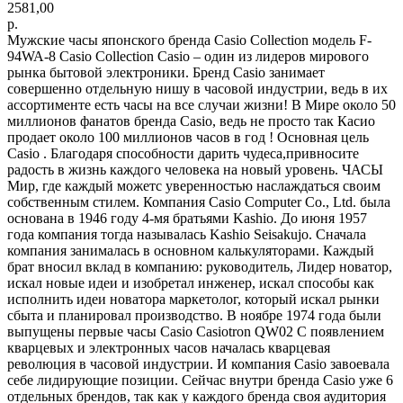
2581,00
р.
Мужские часы японского бренда Casio Collection модель F-
94WA-8 Casio Collection Casio – один из лидеров мирового
рынка бытовой электроники. Бренд Casio занимает
совершенно отдельную нишу в часовой индустрии, ведь в их
ассортименте есть часы на все случаи жизни! В Мире около 50
миллионов фанатов бренда Casio, ведь не просто так Касио
продает около 100 миллионов часов в год ! Основная цель
Casio . Благодаря способности дарить чудеса,привносите
радость в жизнь каждого человека на новый уровень. ЧАСЫ
Мир, где каждый можетс уверенностью наслаждаться своим
собственным стилем. Компания Casio Computer Co., Ltd. была
основана в 1946 году 4-мя братьями Kashio. До июня 1957
года компания тогда называлась Kashio Seisakujo. Сначала
компания занималась в основном калькуляторами. Каждый
брат вносил вклад в компанию: руководитель, Лидер новатор,
искал новые идеи и изобретал инженер, искал способы как
исполнить идеи новатора маркетолог, который искал рынки
сбыта и планировал производство. В ноябре 1974 года были
выпущены первые часы Casio Casiotron QW02 С появлением
кварцевых и электронных часов началась кварцевая
революция в часовой индустрии. И компания Casio завоевала
себе лидирующие позиции. Сейчас внутри бренда Casio уже 6
отдельных брендов, так как у каждого бренда своя аудитория