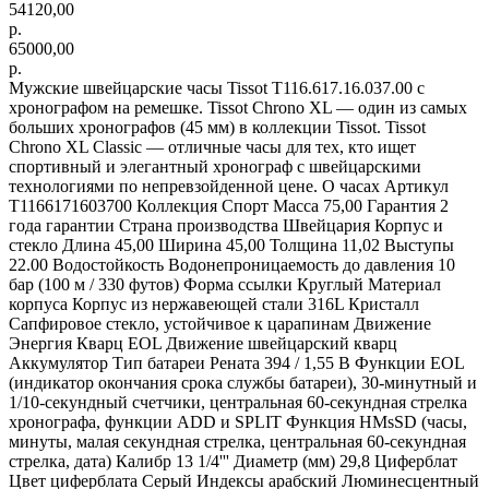
54120,00
р.
65000,00
р.
Мужские швейцарские часы Tissot T116.617.16.037.00 с
хронографом на ремешке. Tissot Chrono XL — один из самых
больших хронографов (45 мм) в коллекции Tissot. Tissot
Chrono XL Classic — отличные часы для тех, кто ищет
спортивный и элегантный хронограф с швейцарскими
технологиями по непревзойденной цене. О часах Артикул
Т1166171603700 Коллекция Спорт Масса 75,00 Гарантия 2
года гарантии Страна производства Швейцария Корпус и
стекло Длина 45,00 Ширина 45,00 Толщина 11,02 Выступы
22.00 Водостойкость Водонепроницаемость до давления 10
бар (100 м / 330 футов) Форма ссылки Круглый Материал
корпуса Корпус из нержавеющей стали 316L Кристалл
Сапфировое стекло, устойчивое к царапинам Движение
Энергия Кварц EOL Движение швейцарский кварц
Аккумулятор Тип батареи Рената 394 / 1,55 В Функции EOL
(индикатор окончания срока службы батареи), 30-минутный и
1/10-секундный счетчики, центральная 60-секундная стрелка
хронографа, функции ADD и SPLIT Функция HMsSD (часы,
минуты, малая секундная стрелка, центральная 60-секундная
стрелка, дата) Калибр 13 1/4''' Диаметр (мм) 29,8 Циферблат
Цвет циферблата Серый Индексы арабский Люминесцентный