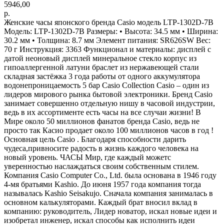
5946,00
р.
Женские часы японского бренда Casio модель LTP-1302D-7B
Модель: LTP-1302D-7B Размеры: • Высота: 34.5 мм • Ширина:
30.2 мм • Толщина: 8.7 мм Элемент питания: SR626SW Вес:
70 г Инструкция: 3363 Функционал и материалы: дисплей с
датой неоновый дисплей минеральное стекло корпус из
гипоаллергенной латуни браслет из нержавеющей стали
складная застёжка 3 года работы от одного аккумулятора
водонепроницаемость 5 бар Casio Collection Casio – один из
лидеров мирового рынка бытовой электроники. Бренд Casio
занимает совершенно отдельную нишу в часовой индустрии,
ведь в их ассортименте есть часы на все случаи жизни! В
Мире около 50 миллионов фанатов бренда Casio, ведь не
просто так Касио продает около 100 миллионов часов в год !
Основная цель Casio . Благодаря способности дарить
чудеса,привносите радость в жизнь каждого человека на
новый уровень. ЧАСЫ Мир, где каждый можетс
уверенностью наслаждаться своим собственным стилем.
Компания Casio Computer Co., Ltd. была основана в 1946 году
4-мя братьями Kashio. До июня 1957 года компания тогда
называлась Kashio Seisakujo. Сначала компания занималась в
основном калькуляторами. Каждый брат вносил вклад в
компанию: руководитель, Лидер новатор, искал новые идеи и
изобретал инженер, искал способы как исполнить идеи