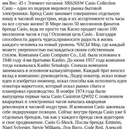
мм Вес: 45 г Элемент питания: SR626SW Casio Collection
Casio – один из лидеров мирового рынка бытовой
электроники. Бренд Casio занимает совершенно отдельную
нишу в часовой индустрии, ведь в их ассортименте есть часы
на все случаи жизни! В Мире около 50 миллионов фанатов
бренда Casio, ведь не просто так Касио продает около 100
миллионов часов в год ! Основная цель Casio . Благодаря
способности дарить чудеса,привносите радость в жизнь
каждого человека на новый уровень. ЧАСЫ Мир, где каждый
можетс уверенностью наслаждаться своим собственным
стилем. Компания Casio Computer Co., Ltd. была основана в
1946 году 4-мя братьями Kashio. До июня 1957 года компания
тогда называлась Kashio Seisakujo. Сначала компания
занималась в основном калькуляторами. Каждый брат вносил
вклад в компанию: руководитель, Лидер новатор, искал новые
идеи и изобретал инженер, искал способы как исполнить идеи
новатора маркетолог, который искал рынки сбыта и
планировал производство. В ноябре 1974 года были
выпущены первые часы Casio Casiotron QW02 С появлением
кварцевых и электронных часов началась кварцевая
революция в часовой индустрии. И компания Casio завоевала
себе лидирующие позиции. Сейчас внутри бренда Casio уже 6
отдельных брендов, так как у каждого бренда своя аудитория
и свое продвижение. Casio G-Shock. Послы бренда: Eminem,
Nigel Sylvester, Stevie Williams, Луи Вито, Code Red, Алексей