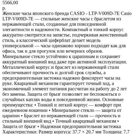
5566,00
р.
Женские часы японского бренда CASIO - LTP-V009D-7E Casio
LTP-V009D-7E — стильные женские часы с браслетом из
нержавеющей стали, созданные для повседневной
элегантности и надежности. Компактный и тонкий корпус
аккуратно смотрится на запястье, подчеркивая женственный
стиль, а классический циферблат делает модель
универсальной — часы одинаково хорошо подходят как для
офиса, так и для прогулок или вечерних образов.
Минеральное стекло устойчиво к царапинам и сохраняет
аккуратный внешний вид даже при активной эксплуатации.
Металлический корпус и браслет из нержавеющей стали
обеспечивают прочность и долгий срок службы, а
предохранительная застежка надежно фиксирует часы на
руке. Кварцевый механизм гарантирует точный ход, а
экономичный элемент питания рассчитан на работу до 2 лет
без замены. Защита от брызг позволяет не беспокоиться о
случайных каплях воды в повседневной жизни. Основные
преимущества: • Тонкий и легкий корпус — комфорт при
ежедневном ношении • Минеральное стекло — защита от
царапин • Браслет из нержавеющей стали — прочность и
стильный внешний вид • Точный кварцевый механизм •
Защита от брызг • Надежная предохранительная застежка
Характеристики: Размер корпуса: 37.7 × 20.7 мм Толщина: 7.7