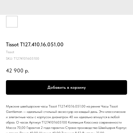
Tissot T127.410.16.051.00
Tissot
SKU:
Т1274101605100
42 900
р.
Добавить в корзину
Мужские швейцарские часы Tissot T127.410.16.051.00 на ремне Часы Tissot
Gentleman — идеальный стильный аксессуар на каждый день. Эти классические
и элегантные часы с корпусом диаметром 40 мм идеально впишутся в любой
образ. О часах Артикул Т1274101605100 Коллекция Классика современности
Масса 70,00 Гарантия 2 года гарантии Страна производства Швейцария Корпус