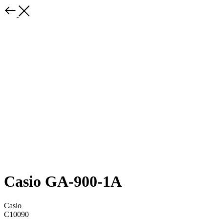
Casio GA-900-1A
Casio
C10090