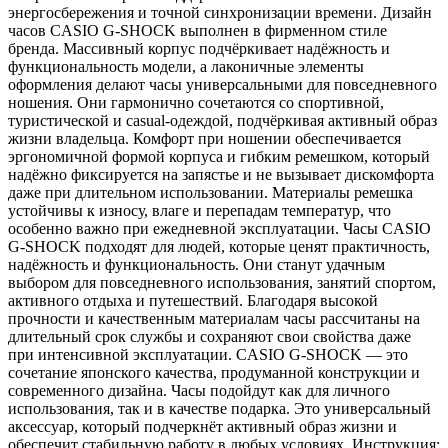
энергосбережения и точной синхронизации времени. Дизайн
часов CASIO G-SHOCK выполнен в фирменном стиле
бренда. Массивный корпус подчёркивает надёжность и
функциональность модели, а лаконичные элементы
оформления делают часы универсальными для повседневного
ношения. Они гармонично сочетаются со спортивной,
туристической и casual-одеждой, подчёркивая активный образ
жизни владельца. Комфорт при ношении обеспечивается
эргономичной формой корпуса и гибким ремешком, который
надёжно фиксируется на запястье и не вызывает дискомфорта
даже при длительном использовании. Материалы ремешка
устойчивы к износу, влаге и перепадам температур, что
особенно важно при ежедневной эксплуатации. Часы CASIO
G-SHOCK подходят для людей, которые ценят практичность,
надёжность и функциональность. Они станут удачным
выбором для повседневного использования, занятий спортом,
активного отдыха и путешествий. Благодаря высокой
прочности и качественным материалам часы рассчитаны на
длительный срок службы и сохраняют свои свойства даже
при интенсивной эксплуатации. CASIO G-SHOCK — это
сочетание японского качества, продуманной конструкции и
современного дизайна. Часы подойдут как для личного
использования, так и в качестве подарка. Это универсальный
аксессуар, который подчеркнёт активный образ жизни и
обеспечит стабильную работу в любых условиях. Инструкция: