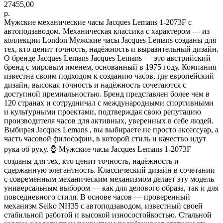
27455,00
р.
Мужские механические часы Jacques Lemans 1-2073F с
автоподзаводом. Механическая классика с характером — из
коллекции London Мужские часы Jacques Lemans созданы для
тех, кто ценит точность, надёжность и выразительный дизайн.
О бренде Jacques Lemans Jacques Lemans — это австрийский
бренд с мировым именем, основанный в 1975 году. Компания
известна своим подходом к созданию часов, где европейский
дизайн, высокая точность и надёжность сочетаются с
доступной премиальностью. Бренд представлен более чем в
120 странах и сотрудничал с международными спортивными
и культурными проектами, подтверждая свою репутацию
производителя часов для активных, уверенных в себе людей.
Выбирая Jacques Lemans , вы выбираете не просто аксессуар, а
часть часовой философии, в которой стиль и качество идут
рука об руку. ⌚ Мужские часы Jacques Lemans 1-2073F
созданы для тех, кто ценит точность, надёжность и
сдержанную элегантность. Классический дизайн в сочетании
с современным механическим механизмом делает эту модель
универсальным выбором — как для делового образа, так и для
повседневного стиля. В основе часов — проверенный
механизм Seiko NH35 с автоподзаводом, известный своей
стабильной работой и высокой износостойкостью. Стальной