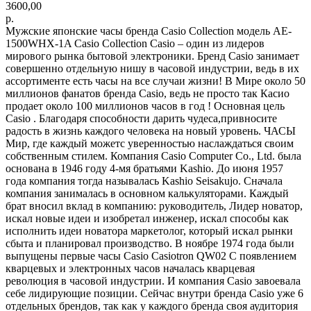
3600,00
р.
Мужские японские часы бренда Casio Collection модель AE-
1500WHX-1A Casio Collection Casio – один из лидеров
мирового рынка бытовой электроники. Бренд Casio занимает
совершенно отдельную нишу в часовой индустрии, ведь в их
ассортименте есть часы на все случаи жизни! В Мире около 50
миллионов фанатов бренда Casio, ведь не просто так Касио
продает около 100 миллионов часов в год ! Основная цель
Casio . Благодаря способности дарить чудеса,привносите
радость в жизнь каждого человека на новый уровень. ЧАСЫ
Мир, где каждый можетс уверенностью наслаждаться своим
собственным стилем. Компания Casio Computer Co., Ltd. была
основана в 1946 году 4-мя братьями Kashio. До июня 1957
года компания тогда называлась Kashio Seisakujo. Сначала
компания занималась в основном калькуляторами. Каждый
брат вносил вклад в компанию: руководитель, Лидер новатор,
искал новые идеи и изобретал инженер, искал способы как
исполнить идеи новатора маркетолог, который искал рынки
сбыта и планировал производство. В ноябре 1974 года были
выпущены первые часы Casio Casiotron QW02 С появлением
кварцевых и электронных часов началась кварцевая
революция в часовой индустрии. И компания Casio завоевала
себе лидирующие позиции. Сейчас внутри бренда Casio уже 6
отдельных брендов, так как у каждого бренда своя аудитория