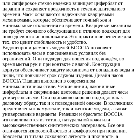
или сапфировое стекло надёжно защищает циферблат от
царапин и сохраняет прозрачность в течение длительного
времени. Часы оснащаются надёжными кварцевыми
механизмами, которые обеспечивают точный ход и
минимальные отклонения во времени. Кварцевый механизм
не требует сложного обслуживания и отлично подходит для
повседневного использования. Это практичное решение для
тех, кто ценит стабильность и удобство.
Водонепроницаемость моделей BOCCIA позволяет
использовать часы в повседневных условиях без
ограничений. Они подходят для ношения под дождём, во
время мытья рук и при контакте с влагой. Конструкция
корпуса обеспечивает защиту механизма от попадания воды и
пыли, что повышает срок службы изделия. Дизайн часов
BOCCIA Titanium выполнен в современном
минималистичном стиле. Чёткие линии, лаконичные
циферблаты и сдержанные цветовые решения делают часы
универсальными. Они одинаково хорошо подходят как к
деловому образу, так и к повседневной одежде. В коллекциях
представлены как мужские, так и женские модели, а также
универсальные варианты. Ремешки и браслеты BOCCIA
изготавливаются из титана, натуральной кожи или
высококачественных синтетических материалов. Все они
отличаются износостойкостью и комфортом при ношении.
Браслеты из титана сохраняют лёгкость и прочность, а