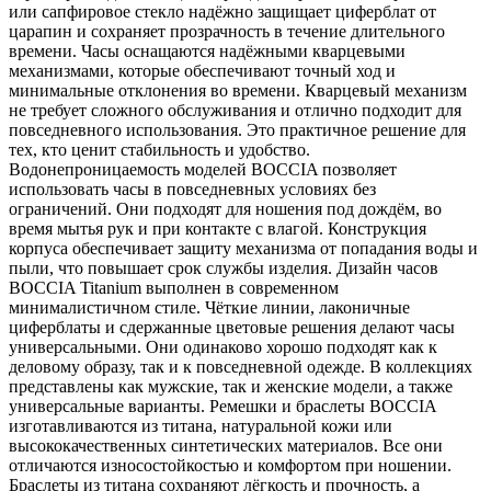
или сапфировое стекло надёжно защищает циферблат от
царапин и сохраняет прозрачность в течение длительного
времени. Часы оснащаются надёжными кварцевыми
механизмами, которые обеспечивают точный ход и
минимальные отклонения во времени. Кварцевый механизм
не требует сложного обслуживания и отлично подходит для
повседневного использования. Это практичное решение для
тех, кто ценит стабильность и удобство.
Водонепроницаемость моделей BOCCIA позволяет
использовать часы в повседневных условиях без
ограничений. Они подходят для ношения под дождём, во
время мытья рук и при контакте с влагой. Конструкция
корпуса обеспечивает защиту механизма от попадания воды и
пыли, что повышает срок службы изделия. Дизайн часов
BOCCIA Titanium выполнен в современном
минималистичном стиле. Чёткие линии, лаконичные
циферблаты и сдержанные цветовые решения делают часы
универсальными. Они одинаково хорошо подходят как к
деловому образу, так и к повседневной одежде. В коллекциях
представлены как мужские, так и женские модели, а также
универсальные варианты. Ремешки и браслеты BOCCIA
изготавливаются из титана, натуральной кожи или
высококачественных синтетических материалов. Все они
отличаются износостойкостью и комфортом при ношении.
Браслеты из титана сохраняют лёгкость и прочность, а