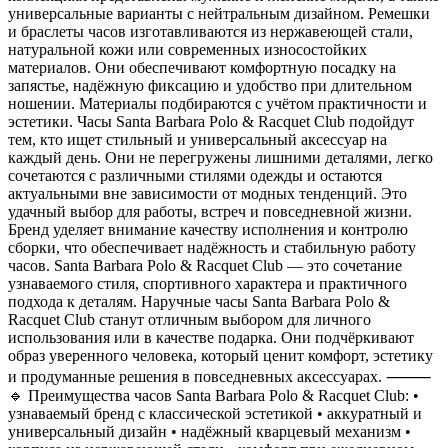
универсальные варианты с нейтральным дизайном. Ремешки
и браслеты часов изготавливаются из нержавеющей стали,
натуральной кожи или современных износостойких
материалов. Они обеспечивают комфортную посадку на
запястье, надёжную фиксацию и удобство при длительном
ношении. Материалы подбираются с учётом практичности и
эстетики. Часы Santa Barbara Polo & Racquet Club подойдут
тем, кто ищет стильный и универсальный аксессуар на
каждый день. Они не перегружены лишними деталями, легко
сочетаются с различными стилями одежды и остаются
актуальными вне зависимости от модных тенденций. Это
удачный выбор для работы, встреч и повседневной жизни.
Бренд уделяет внимание качеству исполнения и контролю
сборки, что обеспечивает надёжность и стабильную работу
часов. Santa Barbara Polo & Racquet Club — это сочетание
узнаваемого стиля, спортивного характера и практичного
подхода к деталям. Наручные часы Santa Barbara Polo &
Racquet Club станут отличным выбором для личного
использования или в качестве подарка. Они подчёркивают
образ уверенного человека, который ценит комфорт, эстетику
и продуманные решения в повседневных аксессуарах. ⸻
🔹 Преимущества часов Santa Barbara Polo & Racquet Club: •
узнаваемый бренд с классической эстетикой • аккуратный и
универсальный дизайн • надёжный кварцевый механизм •