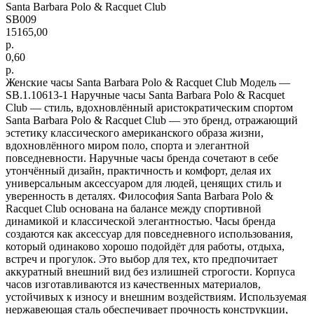
Santa Barbara Polo & Racquet Club
SB009
15165,00
р.
0,60
р.
Женские часы Santa Barbara Polo & Racquet Club Модель —
SB.1.10613-1 Наручные часы Santa Barbara Polo & Racquet
Club — стиль, вдохновлённый аристократическим спортом
Santa Barbara Polo & Racquet Club — это бренд, отражающий
эстетику классического американского образа жизни,
вдохновлённого миром поло, спорта и элегантной
повседневности. Наручные часы бренда сочетают в себе
утончённый дизайн, практичность и комфорт, делая их
универсальным аксессуаром для людей, ценящих стиль и
уверенность в деталях. Философия Santa Barbara Polo &
Racquet Club основана на балансе между спортивной
динамикой и классической элегантностью. Часы бренда
создаются как аксессуар для повседневного использования,
который одинаково хорошо подойдёт для работы, отдыха,
встреч и прогулок. Это выбор для тех, кто предпочитает
аккуратный внешний вид без излишней строгости. Корпуса
часов изготавливаются из качественных материалов,
устойчивых к износу и внешним воздействиям. Используемая
нержавеющая сталь обеспечивает прочность конструкции,