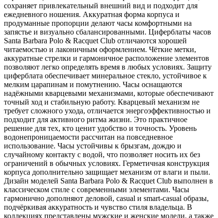
сохраняет привлекательный внешний вид и подходит для
ежедневного ношения. Аккуратная форма корпуса и
продуманные пропорции делают часы комфортными на
запястье и визуально сбалансированными. Циферблаты часов
Santa Barbara Polo & Racquet Club отличаются хорошей
читаемостью и лаконичным оформлением. Чёткие метки,
аккуратные стрелки и гармоничное расположение элементов
позволяют легко определять время в любых условиях. Защиту
циферблата обеспечивает минеральное стекло, устойчивое к
мелким царапинам и помутнению. Часы оснащаются
надёжными кварцевыми механизмами, которые обеспечивают
точный ход и стабильную работу. Кварцевый механизм не
требует сложного ухода, отличается энергоэффективностью и
подходит для активного ритма жизни. Это практичное
решение для тех, кто ценит удобство и точность. Уровень
водонепроницаемости рассчитан на повседневное
использование. Часы устойчивы к брызгам, дождю и
случайному контакту с водой, что позволяет носить их без
ограничений в обычных условиях. Герметичная конструкция
корпуса дополнительно защищает механизм от влаги и пыли.
Дизайн моделей Santa Barbara Polo & Racquet Club выполнен в
классическом стиле с современными элементами. Часы
гармонично дополняют деловой, casual и smart-casual образы,
подчёркивая аккуратность и чувство стиля владельца. В
коллекциях представлены мужские и женские модели, а также