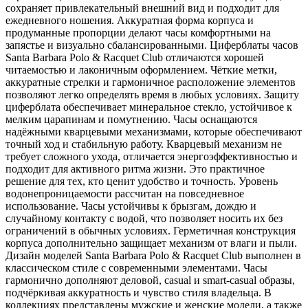
сохраняет привлекательный внешний вид и подходит для
ежедневного ношения. Аккуратная форма корпуса и
продуманные пропорции делают часы комфортными на
запястье и визуально сбалансированными. Циферблаты часов
Santa Barbara Polo & Racquet Club отличаются хорошей
читаемостью и лаконичным оформлением. Чёткие метки,
аккуратные стрелки и гармоничное расположение элементов
позволяют легко определять время в любых условиях. Защиту
циферблата обеспечивает минеральное стекло, устойчивое к
мелким царапинам и помутнению. Часы оснащаются
надёжными кварцевыми механизмами, которые обеспечивают
точный ход и стабильную работу. Кварцевый механизм не
требует сложного ухода, отличается энергоэффективностью и
подходит для активного ритма жизни. Это практичное
решение для тех, кто ценит удобство и точность. Уровень
водонепроницаемости рассчитан на повседневное
использование. Часы устойчивы к брызгам, дождю и
случайному контакту с водой, что позволяет носить их без
ограничений в обычных условиях. Герметичная конструкция
корпуса дополнительно защищает механизм от влаги и пыли.
Дизайн моделей Santa Barbara Polo & Racquet Club выполнен в
классическом стиле с современными элементами. Часы
гармонично дополняют деловой, casual и smart-casual образы,
подчёркивая аккуратность и чувство стиля владельца. В
коллекциях представлены мужские и женские модели, а также