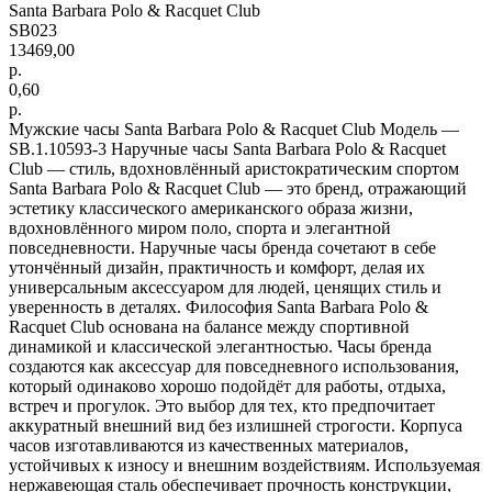
Santa Barbara Polo & Racquet Club
SB023
13469,00
р.
0,60
р.
Мужские часы Santa Barbara Polo & Racquet Club Модель —
SB.1.10593-3 Наручные часы Santa Barbara Polo & Racquet
Club — стиль, вдохновлённый аристократическим спортом
Santa Barbara Polo & Racquet Club — это бренд, отражающий
эстетику классического американского образа жизни,
вдохновлённого миром поло, спорта и элегантной
повседневности. Наручные часы бренда сочетают в себе
утончённый дизайн, практичность и комфорт, делая их
универсальным аксессуаром для людей, ценящих стиль и
уверенность в деталях. Философия Santa Barbara Polo &
Racquet Club основана на балансе между спортивной
динамикой и классической элегантностью. Часы бренда
создаются как аксессуар для повседневного использования,
который одинаково хорошо подойдёт для работы, отдыха,
встреч и прогулок. Это выбор для тех, кто предпочитает
аккуратный внешний вид без излишней строгости. Корпуса
часов изготавливаются из качественных материалов,
устойчивых к износу и внешним воздействиям. Используемая
нержавеющая сталь обеспечивает прочность конструкции,