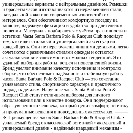
универсальные варианты с нейтральным дизайном. Ремешки
и браслеты часов изготавливаются из нержавеющей стали,
натуральной кожи или современных износостойких
материалов. Они обеспечивают комфортную посадку на
запястье, надёжную фиксацию и удобство при длительном
ношении. Материалы подбираются с учётом практичности и
эстетики. Часы Santa Barbara Polo & Racquet Club подойдут
тем, кто ищет стильный и универсальный аксессуар на
каждый день. Они не перегружены лишними деталями, легко
сочетаются с различными стилями одежды и остаются
актуальными вне зависимости от модных тенденций. Это
удачный выбор для работы, встреч и повседневной жизни.
Бренд уделяет внимание качеству исполнения и контролю
сборки, что обеспечивает надёжность и стабильную работу
часов. Santa Barbara Polo & Racquet Club — это сочетание
узнаваемого стиля, спортивного характера и практичного
подхода к деталям. Наручные часы Santa Barbara Polo &
Racquet Club станут отличным выбором для личного
использования или в качестве подарка. Они подчёркивают
образ уверенного человека, который ценит комфорт, эстетику
и продуманные решения в повседневных аксессуарах. ⸻
🔹 Преимущества часов Santa Barbara Polo & Racquet Club: •
узнаваемый бренд с классической эстетикой • аккуратный и
универсальный дизайн • надёжный кварцевый механизм •