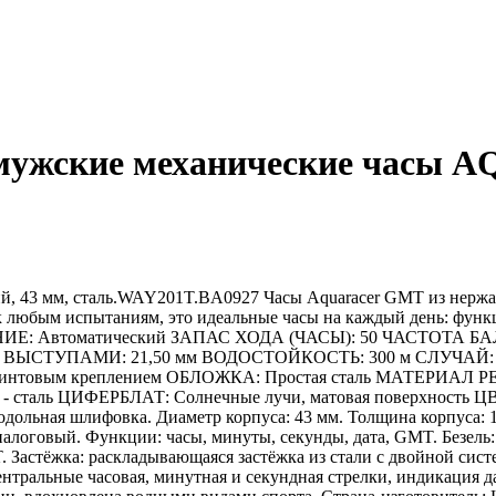
мужские механические часы
 мм, сталь.WAY201T.BA0927 Часы Aquaracer GMT из нержаве
к любым испытаниям, это идеальные часы на каждый день: функ
НИЕ: Автоматический ЗАПАС ХОДА (ЧАСЫ): 50 ЧАСТОТА БАЛ
ЫСТУПАМИ: 21,50 мм ВОДОСТОЙКОСТЬ: 300 м СЛУЧАЙ: Стал
интовым креплением ОБЛОЖКА: Простая сталь МАТЕРИАЛ Р
- сталь ЦИФЕРБЛАТ: Солнечные лучи, матовая поверхность ЦВ
одольная шлифовка. Диаметр корпуса: 43 мм. Толщина корпуса: 
алоговый. Функции: часы, минуты, секунды, дата, GMT. Безель
Застёжка: раскладывающаяся застёжка из стали с двойной сист
центральные часовая, минутная и секундная стрелки, индикаци