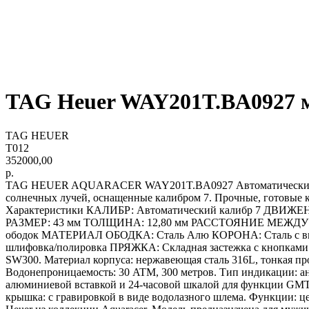
TAG Heuer WAY201T.BA0927 
TAG HEUER
T012
352000,00
р.
TAG HEUER AQUARACER WAY201T.BA0927 Автоматический, 43
солнечных лучей, оснащенные калибром 7. Прочные, готовые 
Характеристики КАЛИБР: Автоматический калибр 7 ДВИЖЕ
РАЗМЕР: 43 мм ТОЛЩИНА: 12,80 мм РАССТОЯНИЕ МЕЖДУ В
ободок МАТЕРИАЛ ОБОДКА: Сталь Алю КОРОНА: Сталь с в
шлифовка/полировка ПРЯЖКА: Складная застежка с кнопками 
SW300. Материал корпуса: нержавеющая сталь 316L, тонкая пр
Водонепроницаемость: 30 ATM, 300 метров. Тип индикации: ан
алюминиевой вставкой и 24-часовой шкалой для функции GMT. 
крышка: с гравировкой в виде водолазного шлема. Функции: 