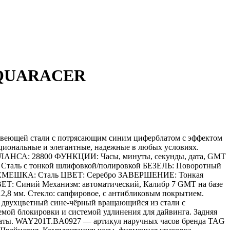
 AQUARACER
ющей стали с потрясающим синим циферблатом с эффектом
циональные и элегантные, надежные в любых условиях.
АНСА: 28800 ФУНКЦИИ: Часы, минуты, секунды, дата, GMT
ь с тонкой шлифовкой/полировкой БЕЗЕЛЬ: Поворотный
ЕМЕШКА: Сталь ЦВЕТ: Серебро ЗАВЕРШЕНИЕ: Тонкая
ЕТ: Синий Механизм: автоматический, Калибр 7 GMT на базе
12,8 мм. Стекло: сапфировое, с антибликовым покрытием.
: двухцветный сине-чёрный вращающийся из стали с
емой блокировки и системой удлинения для дайвинга. Задняя
я даты. WAY201T.BA0927 — артикул наручных часов бренда TAG