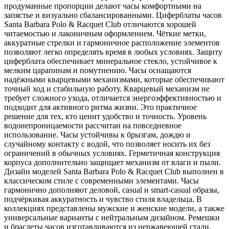
продуманные пропорции делают часы комфортными на
запястье и визуально сбалансированными. Циферблаты часов
Santa Barbara Polo & Racquet Club отличаются хорошей
читаемостью и лаконичным оформлением. Чёткие метки,
аккуратные стрелки и гармоничное расположение элементов
позволяют легко определять время в любых условиях. Защиту
циферблата обеспечивает минеральное стекло, устойчивое к
мелким царапинам и помутнению. Часы оснащаются
надёжными кварцевыми механизмами, которые обеспечивают
точный ход и стабильную работу. Кварцевый механизм не
требует сложного ухода, отличается энергоэффективностью и
подходит для активного ритма жизни. Это практичное
решение для тех, кто ценит удобство и точность. Уровень
водонепроницаемости рассчитан на повседневное
использование. Часы устойчивы к брызгам, дождю и
случайному контакту с водой, что позволяет носить их без
ограничений в обычных условиях. Герметичная конструкция
корпуса дополнительно защищает механизм от влаги и пыли.
Дизайн моделей Santa Barbara Polo & Racquet Club выполнен в
классическом стиле с современными элементами. Часы
гармонично дополняют деловой, casual и smart-casual образы,
подчёркивая аккуратность и чувство стиля владельца. В
коллекциях представлены мужские и женские модели, а также
универсальные варианты с нейтральным дизайном. Ремешки
и браслеты часов изготавливаются из нержавеющей стали,