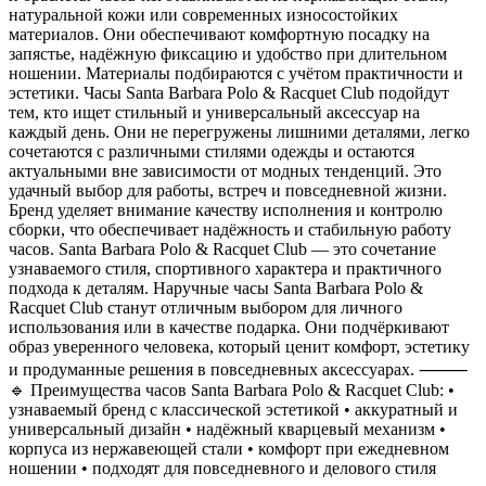
натуральной кожи или современных износостойких
материалов. Они обеспечивают комфортную посадку на
запястье, надёжную фиксацию и удобство при длительном
ношении. Материалы подбираются с учётом практичности и
эстетики. Часы Santa Barbara Polo & Racquet Club подойдут
тем, кто ищет стильный и универсальный аксессуар на
каждый день. Они не перегружены лишними деталями, легко
сочетаются с различными стилями одежды и остаются
актуальными вне зависимости от модных тенденций. Это
удачный выбор для работы, встреч и повседневной жизни.
Бренд уделяет внимание качеству исполнения и контролю
сборки, что обеспечивает надёжность и стабильную работу
часов. Santa Barbara Polo & Racquet Club — это сочетание
узнаваемого стиля, спортивного характера и практичного
подхода к деталям. Наручные часы Santa Barbara Polo &
Racquet Club станут отличным выбором для личного
использования или в качестве подарка. Они подчёркивают
образ уверенного человека, который ценит комфорт, эстетику
и продуманные решения в повседневных аксессуарах. ⸻
🔹 Преимущества часов Santa Barbara Polo & Racquet Club: •
узнаваемый бренд с классической эстетикой • аккуратный и
универсальный дизайн • надёжный кварцевый механизм •
корпуса из нержавеющей стали • комфорт при ежедневном
ношении • подходят для повседневного и делового стиля