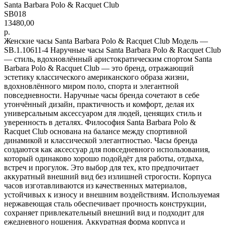
Santa Barbara Polo & Racquet Club
SB018
13480,00
р.
Женские часы Santa Barbara Polo & Racquet Club Модель —
SB.1.10611-4 Наручные часы Santa Barbara Polo & Racquet Club
— стиль, вдохновлённый аристократическим спортом Santa
Barbara Polo & Racquet Club — это бренд, отражающий
эстетику классического американского образа жизни,
вдохновлённого миром поло, спорта и элегантной
повседневности. Наручные часы бренда сочетают в себе
утончённый дизайн, практичность и комфорт, делая их
универсальным аксессуаром для людей, ценящих стиль и
уверенность в деталях. Философия Santa Barbara Polo &
Racquet Club основана на балансе между спортивной
динамикой и классической элегантностью. Часы бренда
создаются как аксессуар для повседневного использования,
который одинаково хорошо подойдёт для работы, отдыха,
встреч и прогулок. Это выбор для тех, кто предпочитает
аккуратный внешний вид без излишней строгости. Корпуса
часов изготавливаются из качественных материалов,
устойчивых к износу и внешним воздействиям. Используемая
нержавеющая сталь обеспечивает прочность конструкции,
сохраняет привлекательный внешний вид и подходит для
ежедневного ношения. Аккуратная форма корпуса и