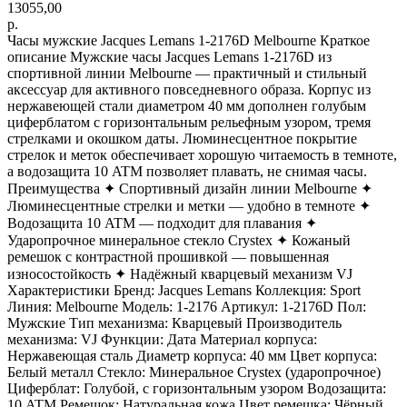
13055,00
р.
Часы мужские Jacques Lemans 1-2176D Melbourne Краткое
описание Мужские часы Jacques Lemans 1-2176D из
спортивной линии Melbourne — практичный и стильный
аксессуар для активного повседневного образа. Корпус из
нержавеющей стали диаметром 40 мм дополнен голубым
циферблатом с горизонтальным рельефным узором, тремя
стрелками и окошком даты. Люминесцентное покрытие
стрелок и меток обеспечивает хорошую читаемость в темноте,
а водозащита 10 ATM позволяет плавать, не снимая часы.
Преимущества ✦ Спортивный дизайн линии Melbourne ✦
Люминесцентные стрелки и метки — удобно в темноте ✦
Водозащита 10 ATM — подходит для плавания ✦
Ударопрочное минеральное стекло Crystex ✦ Кожаный
ремешок с контрастной прошивкой — повышенная
износостойкость ✦ Надёжный кварцевый механизм VJ
Характеристики Бренд: Jacques Lemans Коллекция: Sport
Линия: Melbourne Модель: 1-2176 Артикул: 1-2176D Пол:
Мужские Тип механизма: Кварцевый Производитель
механизма: VJ Функции: Дата Материал корпуса:
Нержавеющая сталь Диаметр корпуса: 40 мм Цвет корпуса:
Белый металл Стекло: Минеральное Crystex (ударопрочное)
Циферблат: Голубой, с горизонтальным узором Водозащита:
10 ATM Ремешок: Натуральная кожа Цвет ремешка: Чёрный