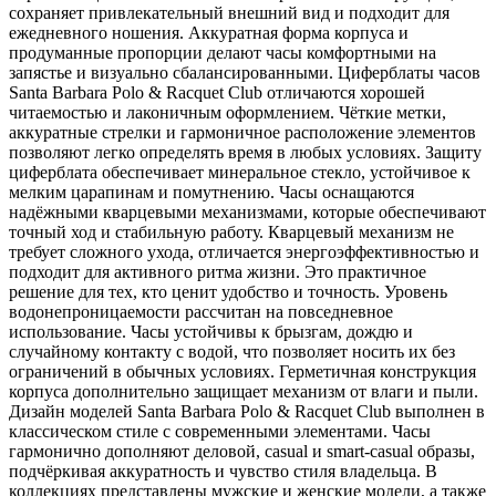
сохраняет привлекательный внешний вид и подходит для
ежедневного ношения. Аккуратная форма корпуса и
продуманные пропорции делают часы комфортными на
запястье и визуально сбалансированными. Циферблаты часов
Santa Barbara Polo & Racquet Club отличаются хорошей
читаемостью и лаконичным оформлением. Чёткие метки,
аккуратные стрелки и гармоничное расположение элементов
позволяют легко определять время в любых условиях. Защиту
циферблата обеспечивает минеральное стекло, устойчивое к
мелким царапинам и помутнению. Часы оснащаются
надёжными кварцевыми механизмами, которые обеспечивают
точный ход и стабильную работу. Кварцевый механизм не
требует сложного ухода, отличается энергоэффективностью и
подходит для активного ритма жизни. Это практичное
решение для тех, кто ценит удобство и точность. Уровень
водонепроницаемости рассчитан на повседневное
использование. Часы устойчивы к брызгам, дождю и
случайному контакту с водой, что позволяет носить их без
ограничений в обычных условиях. Герметичная конструкция
корпуса дополнительно защищает механизм от влаги и пыли.
Дизайн моделей Santa Barbara Polo & Racquet Club выполнен в
классическом стиле с современными элементами. Часы
гармонично дополняют деловой, casual и smart-casual образы,
подчёркивая аккуратность и чувство стиля владельца. В
коллекциях представлены мужские и женские модели, а также