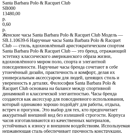
Santa Barbara Polo & Racquet Club
SB000
13480,00
р.
0,60
р.
Женские часы Santa Barbara Polo & Racquet Club Модель —
SB.1.10639-6 Наручные часы Santa Barbara Polo & Racquet
Club — стиль, вдохновлённый аристократическим спортом
Santa Barbara Polo & Racquet Club — это бренд, отражающий
эстетику классического американского образа жизни,
вдохновлённого миром поло, спорта и элегантной
повседневности. Наручные часы бренда сочетают в себе
утончённый дизайн, практичность и комфорт, делая их
универсальным аксессуаром для людей, ценящих стиль и
уверенность в деталях. Философия Santa Barbara Polo &
Racquet Club основана на балансе между спортивной
динамикой и классической элегантностью. Часы бренда
создаются как аксессуар для повседневного использования,
который одинаково хорошо подойдёт для работы, отдыха,
встреч и прогулок. Это выбор для тех, кто предпочитает
аккуратный внешний вид без излишней строгости. Корпуса
часов изготавливаются из качественных материалов,
устойчивых к износу и внешним воздействиям. Используемая
нержавеющая сталь обеспечивает прочность конструкции,