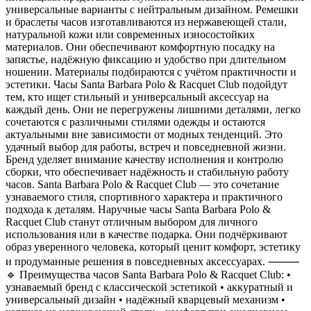
универсальные варианты с нейтральным дизайном. Ремешки
и браслеты часов изготавливаются из нержавеющей стали,
натуральной кожи или современных износостойких
материалов. Они обеспечивают комфортную посадку на
запястье, надёжную фиксацию и удобство при длительном
ношении. Материалы подбираются с учётом практичности и
эстетики. Часы Santa Barbara Polo & Racquet Club подойдут
тем, кто ищет стильный и универсальный аксессуар на
каждый день. Они не перегружены лишними деталями, легко
сочетаются с различными стилями одежды и остаются
актуальными вне зависимости от модных тенденций. Это
удачный выбор для работы, встреч и повседневной жизни.
Бренд уделяет внимание качеству исполнения и контролю
сборки, что обеспечивает надёжность и стабильную работу
часов. Santa Barbara Polo & Racquet Club — это сочетание
узнаваемого стиля, спортивного характера и практичного
подхода к деталям. Наручные часы Santa Barbara Polo &
Racquet Club станут отличным выбором для личного
использования или в качестве подарка. Они подчёркивают
образ уверенного человека, который ценит комфорт, эстетику
и продуманные решения в повседневных аксессуарах. ⸻
🔹 Преимущества часов Santa Barbara Polo & Racquet Club: •
узнаваемый бренд с классической эстетикой • аккуратный и
универсальный дизайн • надёжный кварцевый механизм •