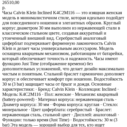
26510,00
р.
Часы Calvin Klein Inclined K4C2M116 — это изящная женская
модель в минималистичном стиле, которая идеально подойдет
для повседневного ношения и элегантных образов. Круглый
корпус диаметром 30 мм выполнен из нержавеющей стали в
классическом стальном цвете, создавая аккуратный и
утонченный внешний вид. Серебристый аналоговый
циферблат подчеркивает фирменную лаконичность Calvin
Klein и делает часы универсальным аксессуаром. Модель
оснащена кварцевым механизмом, работающим от батарейки,
который обеспечивает точность и надежность. Часы имеют
функцию Just Time (отображение времени) без
дополнительных усложнений, что делает дизайн максимально
чистым и понятным. Стальной браслет гармонично дополняет
корпус и обеспечивает комфорт при ношении. Водостойкость
30 м (3 bar) защищает часы от брызг и дождя. Основные
характеристики: · Бренд: Calvin Klein · Коллекция: Inclined ·
Модель: K4C2M116 · Пол: женские · Механизм: кварцевый
(battery-powered) · Материал корпуса: нержавеющая сталь ·
Диаметр корпуса: 30 мм · Форма корпуса: круглая · Стекло:
минеральное · Цвет циферблата: серебристый · Браслет:
нержавеющая сталь, стальной цвет · Дисплей: аналоговый ·
Функции: только время (Just Time) · Водостойкость: 30 м (3
bar) Эта модель — хороший выбор для тех, кто ищет